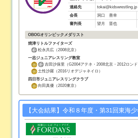
連絡先
tokai@kidswrestling.jp
会長
洞口 善幸
審判長
望月 晋也
OBOGオリンピックメダリスト
焼津リトルファイターズ
松永共広（2008北京）
一志ジュニアレスリング教室
吉田沙保里（G2004アテネ・2008北京・2012ロン
土性沙羅（2016リオデジャネイロ）
四日市ジュニアレスリングクラブ
向田真優（2020東京）
【大会結果】令和８年度・第31回東海