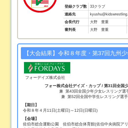
登録クラブ数
33クラブ
連絡先
kyushu@kidswrestling.
会長代行
大野 豊重
審判長
大野 豊重
【大会結果】令和８年度・第37回九州
□
フォーデイズ株式会社
フォー株式会社デイズ・カップ / 第31回全
兼 第43回全国少年少女レスリング選
兼 第52回全国中学生レスリング選
【期日】
令和８年４月11日(土曜日)～12日(日曜日)
【会場】
佐伯市総合運動公園 佐伯市総合体育館(佐伯中央病院アリ