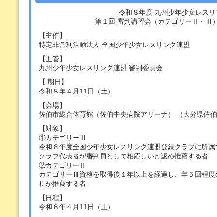
令和８年度 九州少年少⼥レスリ
第１回 審判講習会（カテゴリーⅡ・Ⅲ
【主催】
特定非営利活動法人 全国少年少女レスリング連盟
【主管】
九州少年少女レスリング連盟 審判委員会
【 期日】
令和８年４月11日（土）
【会場】
佐伯市総合体育館（佐伯中央病院アリーナ） （大分県佐伯市
【対象】
①カテゴリーⅢ
令和８年度全国少年少女レスリング連盟登録クラブに所属
クラブ代表者が審判員として相応しいと認め推薦する者
②カテゴリーⅡ
カテゴリーⅢ資格を取得後１年以上を経過し、年５回程度
長が推薦する者
【日程】
令和８年４月11日（土）