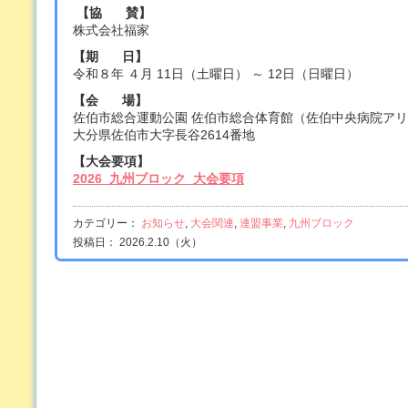
【協 賛】
株式会社福家
【期 日】
令和８年 ４月 11日（土曜日） ～ 12日（日曜日）
【会 場】
佐伯市総合運動公園 佐伯市総合体育館（佐伯中央病院ア
大分県佐伯市大字長谷2614番地
【大会要項】
2026_九州ブロック_大会要項
カテゴリー：
お知らせ
,
大会関連
,
連盟事業
,
九州ブロック
投稿日： 2026.2.10（火）