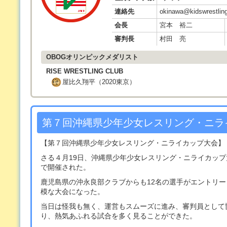
連絡先
okinawa@kidswrestling
会長
宮本 裕二
審判長
村田 亮
OBOGオリンピックメダリスト
RISE WRESTLING CLUB
屋比久翔平（2020東京）
第７回沖縄県少年少女レスリング・ニラ
【第７回沖縄県少年少女レスリング・ニライカップ大会】 201
さる４月19日、沖縄県少年少女レスリング・ニライカッ
で開催された。
鹿児島県の沖永良部クラブからも12名の選手がエントリー
模な大会になった。
当日は怪我も無く、運営もスムーズに進み、審判員として
り、熱気あふれる試合を多く見ることができた。