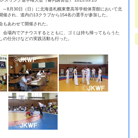
レスリング選手権大会（審判講習会） 2015.09.25
土）～8月30日（日）に北海道札幌東豊高等学校体育館において北
催され、道内の13クラブから154名の選手が参加した。
会もあわせて開催された。
、会場内でアナウスするとともに、ゴミは持ち帰ってもらうた
しの仕分けなどの実践活動も行った。