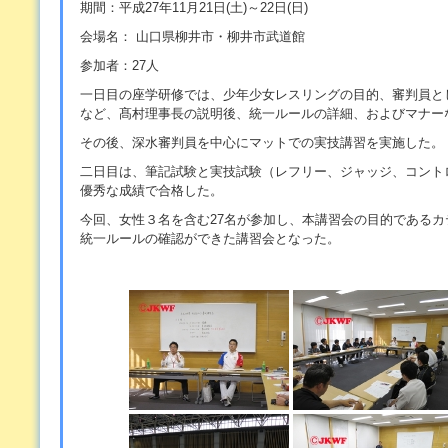
期間：平成
27
年
11
月
21
日
(
土
)
～
22
日
(
日
)
会場名
： 山口県柳井市・柳井市武道館
参加者：
27
人
一日目の座学研修では、少年少女レスリングの目的、審判員と
など、髙村理事長の説明後、統一ルールの詳細、およびマナー
その後、深水審判員を中心にマットでの実技講習を実施した。
二日目は、筆記試験と実技試験（レフリー、ジャッジ、コント
優秀な成績で合格した。
今回、女性３名を含む
27
名が参加し、本講習会の目的であるカ
統一ルールの確認ができた講習会となった。