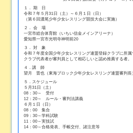
１． 期 日
令和７年５月31日（土）～６月１日（日）
（第６回濃尾少年少女レスリング競技大会に実施）
２． 会 場
一宮市総合体育館（いちい信金メインアリーナ）
愛知県一宮市光明寺神明前20
３． 対 象
令和７年度全国少年少女レスリング連盟登録クラブに所属
クラブ代表者が審判員として相応しいと認め推薦する者。
４．講 師
望月 晋也（東海ブロック少年少女レスリング連盟審判長
５．スケジュール
５月31日（土）
08：30～ 受付
12：20～ ルール・審判法講義
６月１日（日）
08：00 集合
09：30～学科試験
11：00～実技試
14：00～合格発表、手帳交付、諸注意等