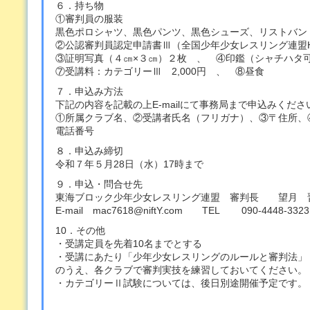
６．持ち物
①審判員の服装
黒色ポロシャツ、黒色パンツ、黒色シューズ、リストバン
②公認審判員認定申請書Ⅲ（全国少年少女レスリング連盟
③証明写真（４㎝×３㎝）２枚 、 ④印鑑（シャチハタ
⑦受講料：カテゴリーⅢ 2,000円 、 ⑧昼食
７．申込み方法
下記の内容を記載の上E-mailにて事務局まで申込みくださ
①所属クラブ名、②受講者氏名（フリガナ）、③〒住所、
電話番号
８．申込み締切
令和７年５月28日（水）17時まで
９．申込・問合せ先
東海ブロック少年少女レスリング連盟 審判長 望月 
E-mail mac7618@niftY.com TEL 090-4448-3323
10．その他
・受講定員を先着10名までとする
・受講にあたり「少年少女レスリングのルールと審判法」
のうえ、各クラブで審判実技を練習しておいてください。
・カテゴリーⅡ試験については、後日別途開催予定です。