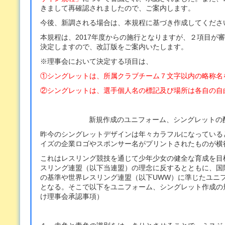
きまして再確認されましたので、ご案内します。
今後、新調される場合は、本規程に基づき作成してくださ
本規程は、2017年度からの施行となりますが、２項目が
決定しますので、改訂版をご案内いたします。
※理事会において決定する項目は、
①シングレットは、所属クラブチーム７文字以内の略称名
②シングレットは、選手個人名の標記及び場所は各自の自
新規作成のユニフォーム、シングレットの
昨今のシングレットデザインは年々カラフルになっている
イズの企業ロゴやスポンサー名がプリントされたものが横
これはレスリング競技を通じて少年少女の健全な育成を目
スリング連盟（以下当連盟）の理念に反するとともに、国際
の基準や世界レスリング連盟（以下UWW）に準じたユニ
となる。そこで以下をユニフォーム、シングレット作成の規
け理事会承認事項）