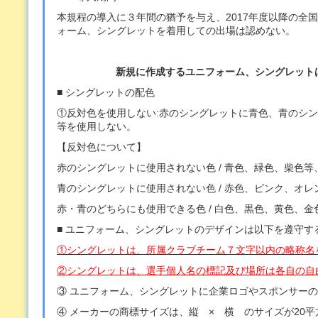
本規程の導入に３年間の猶予を与え、2017年度以降の全
ォーム、シングレットを着用しての出場は認めない。
新規に作成するユニフォーム、シングレット
■ シングレットの配色
①反対色を使用しない:赤のシングレットに青色、青のシ
等を使用しない。
【反対色について】
赤のシングレットに使用されない色 / 青色、緑色、柴色等
青のシングレットに使用されない色 / 赤色、ピンク、オ
赤・青のどちらにも使用できる色 / 白色、黒色、黄色、金
■ ユニフォーム、シングレットのデザインは以下を遵守す
①シングレットは、所属クラブチーム７文字以内の略称名
②シングレットは、選手個人名の標記及び場所は各自の自
③ ユニフォーム、シングレットに企業ロゴやスポンサー
④ メーカーの商標サイズは、縦 × 横 のサイズが20