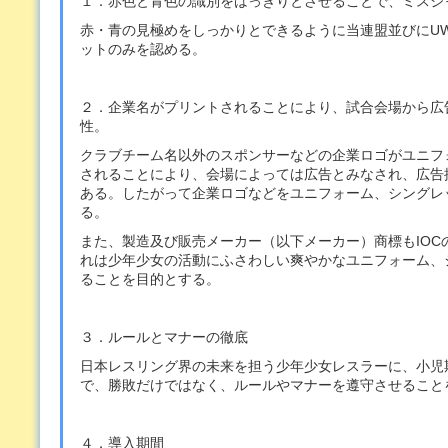
１．赤色と青色の識別をはっきりとさせることで、ミスジ
赤・青の見極めをしっかりとできるように当連盟並びにU
ットのみを認める。
２．企業名がプリントされることにより、試合会場から広
性。
クラブチーム名以外のスポンサーなどの企業ロゴがユニフ
されることにより、会場によっては広告とみなされ、広告
ある。したがって企業ロゴなどをユニフォーム、シングレ
る。
また、製造及び販売メーカー（以下メーカー）商標もIOC
れは少年少女の活動にふさわしい爽やかなユニフォーム、
ることを目的とする。
３．ルールとマナーの徹底
日本レスリング界の未来を担う少年少女レスラーに、小児
で、勝敗だけではなく、ルールやマナーを遵守させること
４．導入期間