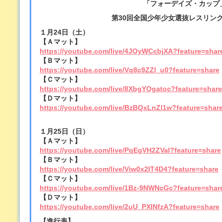
「フォーデイズ・カップ
第30回全国少年少女選抜レスリン
１月24日（土）
【Ａマット】
https://youtube.com/live/4JOyWCcbjXA?feature=shar
【Ｂマット】
https://youtube.com/live/Vq8c9ZZl_u0?feature=share
【Ｃマット】
https://youtube.com/live/8XbgYOgatoc?feature=share
【Ｄマット】
https://youtube.com/live/BzBQxLnZl1w?feature=shar
１月25日（日）
【Ａマット】
https://youtube.com/live/PqEgVH2ZVaI?feature=share
【Ｂマット】
https://youtube.com/live/Viw0x2IT4D4?feature=share
【Ｃマット】
https://youtube.com/live/1Bz-9NWNcGc?feature=shar
【Ｄマット】
https://youtube.com/live/2uU_PXINfzA?feature=share
【進行表】