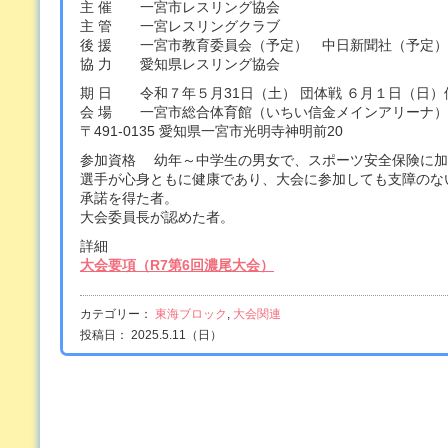
主 催 一宮市レスリング協会
主 管 一宮レスリングクラブ
後 援 一宮市教育委員会（予定） 中日新聞社（予定）
協 力 愛知県レスリング協会
期 日 令和７年５月31日（土） 団体戦 ６月１日（日）
会 場 一宮市総合体育館（いちい信金メインアリーナ）
〒491-0135 愛知県一宮市光明寺神明前20
参加資格 幼年～中学生の男女で、スポーツ安全保険に加
選手が心身ともに健康であり、大会に参加しても支障のな
承諾を得た者。
大会委員長が認めた者。
詳細
大会要項（R7第6回濃尾大会）
カテゴリー：
東海ブロック
,
大会関連
投稿日： 2025.5.11（日）