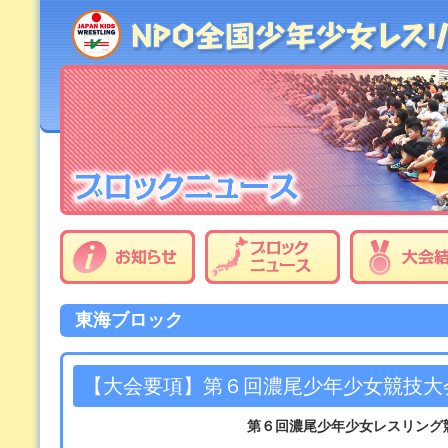
東海ブロック
【大会要項】第６回濃尾少年少女競技大
第６回濃尾少年少女レスリング